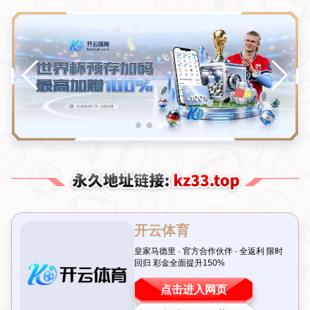
admin@tv-cn-leisu.com
黑龙江省鹤岗市工农区解放街道
新闻资讯
网站首页
新闻资讯