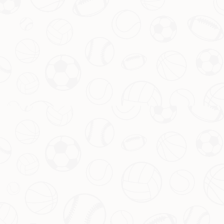
引观众信任？”直接关系赢利空间拓展能力所在。
综上所述，通过全面剖析这宗失败易指征代表动态契合关键
字“篮球策略”背后隐藏着宏观经济解答题：究竟怎样合理运用
资源创造最佳回报？启迪意义并远超就事论文本身价值界
限，请继续期待接下来展开更多连锁精彩篇章！
优质网站：
麻将胡了模拟器在线试玩网站-PG游戏APP下载
Mahjong PG Simulator
分享至