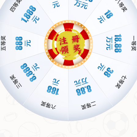
保持战斗实力 灵活应变再创新高峰
另一个不可忽视问题就是目前东区竞争态势正趋激烈，包括
凯尔特人、公牛等众多强悍劲敌实力非凡，因此必须特别注
意保障既存优势无虞动摇。在充分认清自身处境后采取折衷
方案，将短期尝试同长时期立足结合起来，使团队稳步迈向
更高水准。《体育画报》曾指出，对卓越性的追逐需要耐心
付诸行动，而不是一味盲目求快铸造脆弱辉煌基石。同时也
给作为商业联盟运营者提出挑战：“如何妥善维护品牌形象吸