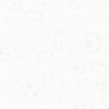
上一篇
维尔茨科隆起航，途经曼彻斯特再踏新征程
下一篇
电竞节奏类新游上线，拓展用户类型
需求表单