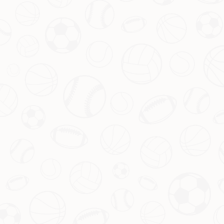
热门新闻
76人7连败不敌篮网！恩比德身体堪忧，球
队一年努力恐付诸东流？
咪咕快讯！范子铭小巴里布朗激烈对峙，总
决赛G1战火愈演愈烈！
郑钦文止步次轮：输球原因复杂，伤病已不