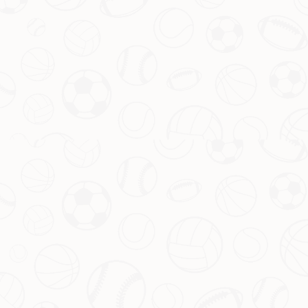
内托：珍惜世俱杯参赛机会，全力以赴争取胜
利
下一篇
U19女篮新星徐紫奇：追求进步，全面提升自
我
需求表单