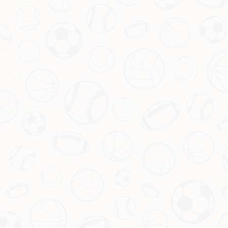
信有了像 Muelle r 这样的核心人物，B ayern 将展现出更强
的凝聚力。而对于球迷来说，期待的不只是进球和胜利，还
有更多关于友谊与团结的故事，在球场上延续下去。
站点推荐：
开云体育网页版登录入口网址-体育赛事在线视频
直播APP| Kaiyun Tube
分享至
上一篇