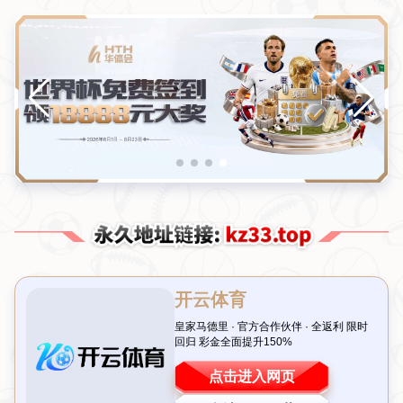
admin@tv-cn-leisu.com
黑龙江省鹤岗市工农区解放街道
新闻资讯
网站首页
新闻资讯