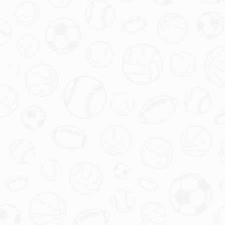
将我的姓名、电子邮件和网站保存在此浏览器中，
以便下次我发表评论。
提交
关于雷速比分网