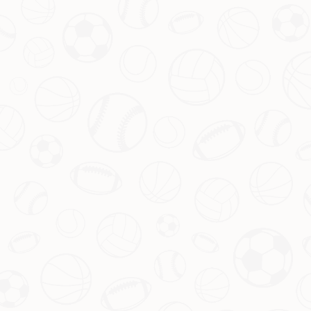
雷速体育比分网作为热门足球、篮球直播平台，基于⚽︎Leisu⚽︎
数据系统，为用户提供快速、精准的赛事...
黑龙江省鹤岗市工农区解放街道
021-9356282
admin@tv-cn-leisu.com
栏目导航
关于雷速比分网
服务优势