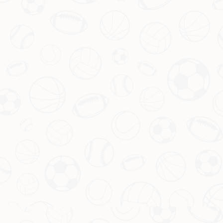
热门新闻
摩纳哥新秀阿克利乌舍表露心声：钟情西甲
巴萨，视梅西为偶像
7次神扑！索默力压阿什拉夫荣膺欧冠周最佳
球员
萨拉赫暂别国家队，返回利物浦接受治疗