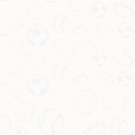
团队介绍
新闻资讯
联系我们
关注我们